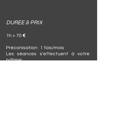
DUREE & PRIX
1h > 70
€
​
Préconisation : 1 fois/mois
Les séances s'effectuent à votre
rythme.
COMMENT ?
En visio.